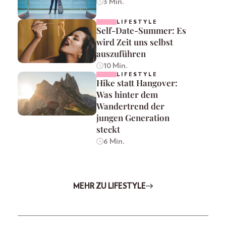
3 Min.
LIFESTYLE
Self-Date-Summer: Es
wird Zeit uns selbst
auszuführen
10 Min.
LIFESTYLE
Hike statt Hangover:
Was hinter dem
Wandertrend der
jungen Generation
steckt
6 Min.
MEHR ZU LIFESTYLE