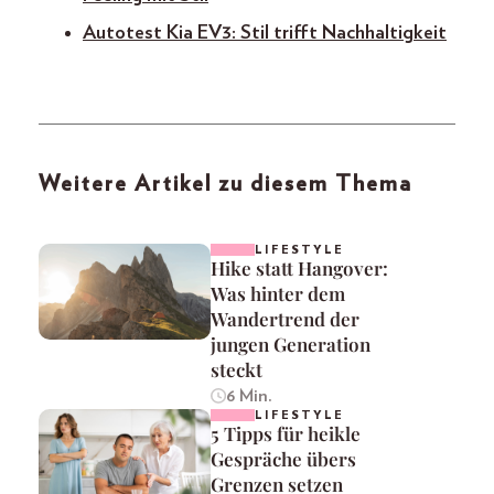
Autotest Kia EV3: Stil trifft Nachhaltigkeit
Weitere Artikel zu diesem Thema
LIFESTYLE
Hike statt Hangover:
Was hinter dem
Wandertrend der
jungen Generation
steckt
6 Min.
LIFESTYLE
5 Tipps für heikle
Gespräche übers
Grenzen setzen