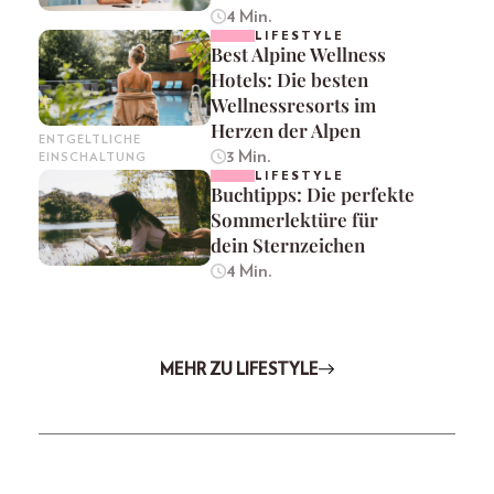
4 Min.
LIFESTYLE
Best Alpine Wellness
Hotels: Die besten
Wellnessresorts im
Herzen der Alpen
ENTGELTLICHE
3 Min.
EINSCHALTUNG
LIFESTYLE
Buchtipps: Die perfekte
Sommerlektüre für
dein Sternzeichen
4 Min.
MEHR ZU LIFESTYLE