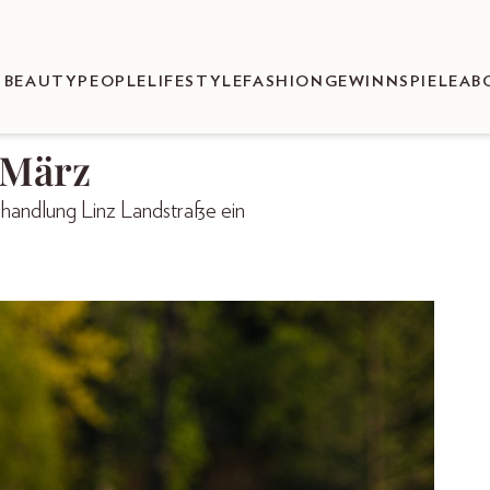
BEAUTY
PEOPLE
LIFESTYLE
FASHION
GEWINNSPIELE
AB
m März
handlung Linz Landstraße ein