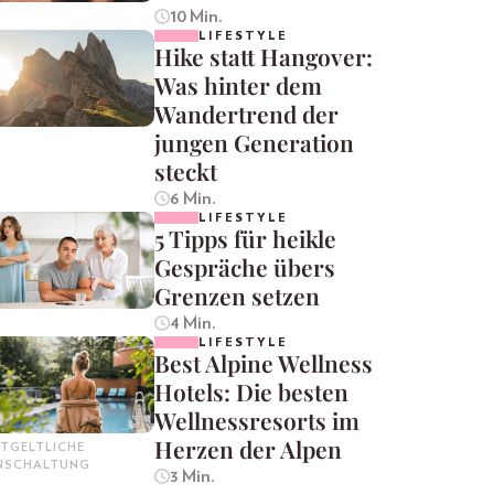
10 Min.
LIFESTYLE
Hike statt Hangover:
Was hinter dem
Wandertrend der
jungen Generation
steckt
6 Min.
LIFESTYLE
5 Tipps für heikle
Gespräche übers
Grenzen setzen
4 Min.
LIFESTYLE
Best Alpine Wellness
Hotels: Die besten
Wellnessresorts im
Herzen der Alpen
TGELTLICHE
INSCHALTUNG
3 Min.