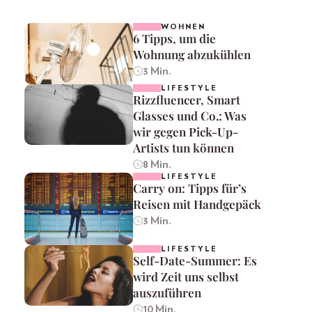
WOHNEN
6 Tipps, um die
Wohnung abzukühlen
3 Min.
LIFESTYLE
Rizzfluencer, Smart
Glasses und Co.: Was
wir gegen Pick-Up-
Artists tun können
8 Min.
LIFESTYLE
Carry on: Tipps für’s
Reisen mit Handgepäck
3 Min.
LIFESTYLE
Self-Date-Summer: Es
wird Zeit uns selbst
auszuführen
10 Min.