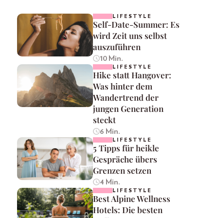
LIFESTYLE
Self-Date-Summer: Es
wird Zeit uns selbst
auszuführen
10 Min.
LIFESTYLE
Hike statt Hangover:
Was hinter dem
Wandertrend der
jungen Generation
steckt
6 Min.
LIFESTYLE
5 Tipps für heikle
Gespräche übers
Grenzen setzen
4 Min.
LIFESTYLE
Best Alpine Wellness
Hotels: Die besten