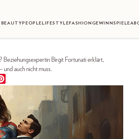
BEAUTY
PEOPLE
LIFESTYLE
FASHION
GEWINNSPIELE
AB
eziehungsexpertin Birgit Fortunati erklärt,
 – und auch nicht muss.