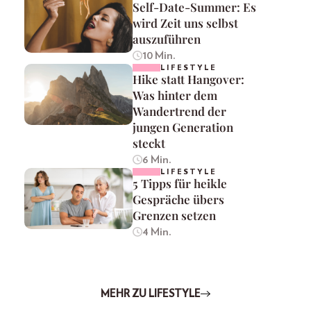
Self-Date-Summer: Es
wird Zeit uns selbst
auszuführen
10 Min.
LIFESTYLE
Hike statt Hangover:
Was hinter dem
Wandertrend der
jungen Generation
steckt
6 Min.
LIFESTYLE
5 Tipps für heikle
Gespräche übers
Grenzen setzen
4 Min.
MEHR ZU LIFESTYLE