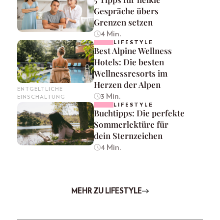
Gespräche übers
Grenzen setzen
4 Min.
LIFESTYLE
Best Alpine Wellness
Hotels: Die besten
Wellnessresorts im
Herzen der Alpen
ENTGELTLICHE
3 Min.
EINSCHALTUNG
LIFESTYLE
Buchtipps: Die perfekte
Sommerlektüre für
dein Sternzeichen
4 Min.
MEHR ZU LIFESTYLE