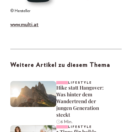
© Hersteller
www.multi.at
Weitere Artikel zu diesem Thema
LIFESTYLE
Hike statt Hangover:
Was hinter dem
Wandertrend der
jungen Generation
steckt
6 Min.
LIFESTYLE
5 Tipps für heikle