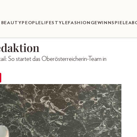
BEAUTY
PEOPLE
LIFESTYLE
FASHION
GEWINNSPIELE
AB
edaktion
il: So startet das Oberösterreicherin-Team in