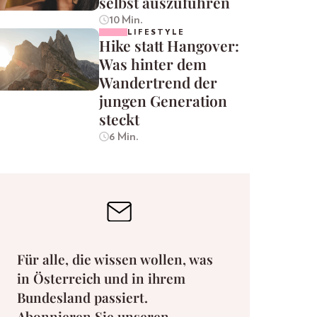
selbst auszuführen
10 Min.
LIFESTYLE
Hike statt Hangover:
Was hinter dem
Wandertrend der
jungen Generation
steckt
6 Min.
Für alle, die wissen wollen, was
in Österreich und in ihrem
Bundesland passiert.
Abonnieren Sie unseren