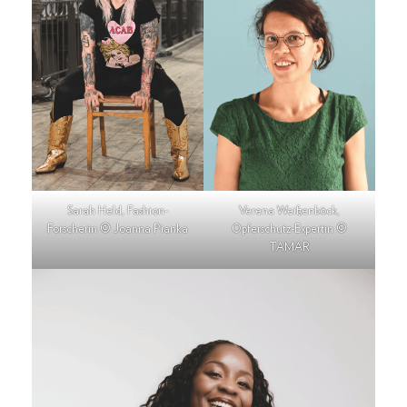
Sarah Held, Fashion-
Verena Weißenböck,
Forscherin © Joanna Pianka
Opferschutz-Expertin ©
TAMAR