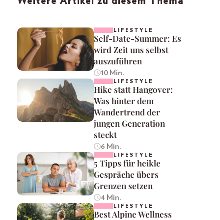
Weitere Artikel zu diesem Thema
LIFESTYLE
Self-Date-Summer: Es
wird Zeit uns selbst
auszuführen
10 Min.
LIFESTYLE
Hike statt Hangover:
Was hinter dem
Wandertrend der
jungen Generation
steckt
6 Min.
LIFESTYLE
5 Tipps für heikle
Gespräche übers
Grenzen setzen
4 Min.
LIFESTYLE
Best Alpine Wellness