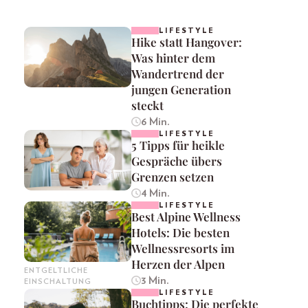
LIFESTYLE
Hike statt Hangover:
Was hinter dem
Wandertrend der
jungen Generation
steckt
6 Min.
LIFESTYLE
5 Tipps für heikle
Gespräche übers
Grenzen setzen
4 Min.
LIFESTYLE
Best Alpine Wellness
Hotels: Die besten
Wellnessresorts im
Herzen der Alpen
ENTGELTLICHE
3 Min.
EINSCHALTUNG
LIFESTYLE
Buchtipps: Die perfekte