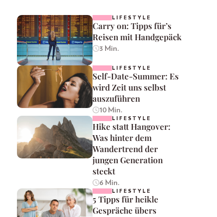
LIFESTYLE
Carry on: Tipps für’s
Reisen mit Handgepäck
3 Min.
LIFESTYLE
Self-Date-Summer: Es
wird Zeit uns selbst
auszuführen
10 Min.
LIFESTYLE
Hike statt Hangover:
Was hinter dem
Wandertrend der
jungen Generation
steckt
6 Min.
LIFESTYLE
5 Tipps für heikle
Gespräche übers