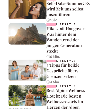
Self-Date-Summer: Es
wird Zeit uns selbst
auszuführen
10 Min.
LIFESTYLE
Hike statt Hangover:
Was hinter dem
Wandertrend der
jungen Generation
steckt
6 Min.
LIFESTYLE
5 Tipps für heikle
Gespräche übers
Grenzen setzen
4 Min.
LIFESTYLE
Best Alpine Wellness
Hotels: Die besten
Wellnessresorts im
Herzen der Alpen