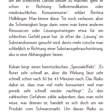
um ein schlechtes Gefühl besser zu machen, geht er
schon in Richtung Selbstmedikation oder
missbräuchliches Konsummuster“, erklärt Bettina
Hölblinger. Man könne diese Tür noch verlassen, aber
die Schwierigkeit liege darin, wenn man keine anderen
Ressourcen oder Lösungsstrategien etwa für ein
schlechtes Gefühl parat hat. Je öfter die „Lösung“ im
Substanzkonsum gesucht wird, desto mehr rutsche man
schließlich in Richtung einer Substanzgebrauchsstörung,
also in eine Abhängigkeit, hinein.
Kokain birgt einen heimtückischen „Spezialeffekt“: „Es
flutet sehr schnell an, aber die Wirkung lässt sehr
schnell, schon nach 30 bis 45 Minuten nach. Das Risiko
dabei ist, dass man viel mehr konsumiert, weil man
jeweils sehr schnell wieder ,nachlegt‘.“ Zu den
zahlreichen Gefahren zähle außerdem, dass man nicht
wisse, was drinnen ist, handelt es sich doch um ein
Produkt vom Schwarzmarkt. Um dieses Risiko zu