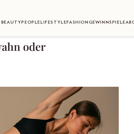
BEAUTY
PEOPLE
LIFESTYLE
FASHION
GEWINNSPIELE
AB
wahn oder