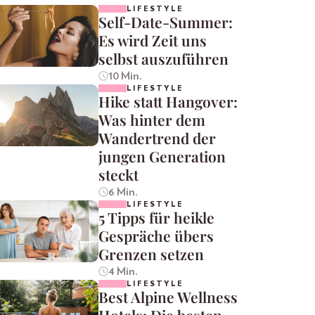
LIFESTYLE
Self-Date-Summer:
Es wird Zeit uns
selbst auszuführen
10 Min.
LIFESTYLE
Hike statt Hangover:
Was hinter dem
Wandertrend der
jungen Generation
steckt
6 Min.
LIFESTYLE
5 Tipps für heikle
Gespräche übers
Grenzen setzen
4 Min.
LIFESTYLE
Best Alpine Wellness