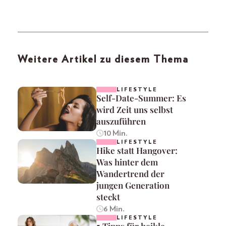
Weitere Artikel zu diesem Thema
LIFESTYLE
Self-Date-Summer: Es
wird Zeit uns selbst
auszuführen
10 Min.
LIFESTYLE
Hike statt Hangover:
Was hinter dem
Wandertrend der
jungen Generation
steckt
6 Min.
LIFESTYLE
5 Tipps für heikle