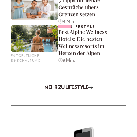
Gespräche übers
Grenzen setzen
4 Min.
LIFESTYLE
Best Alpine Wellness
Hotels: Die besten
Wellnessresorts im
Herzen der Alpen
ENTGELTLICHE
3 Min.
EINSCHALTUNG
MEHR ZU LIFESTYLE