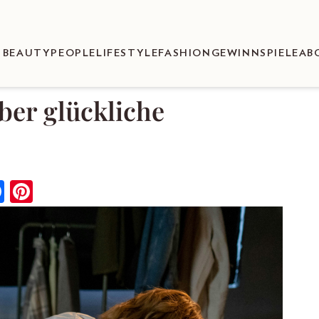
BEAUTY
PEOPLE
LIFESTYLE
FASHION
GEWINNSPIELE
AB
ber glückliche