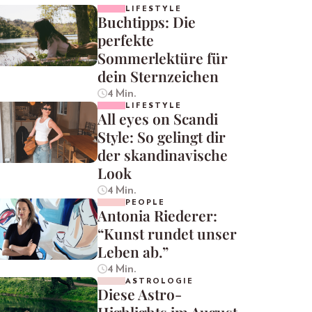
LIFESTYLE
Buchtipps: Die
perfekte
Sommerlektüre für
dein Sternzeichen
4 Min.
LIFESTYLE
All eyes on Scandi
Style: So gelingt dir
der skandinavische
Look
4 Min.
PEOPLE
Antonia Riederer:
“Kunst rundet unser
Leben ab.”
4 Min.
ASTROLOGIE
Diese Astro-