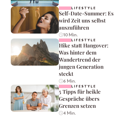
LIFESTYLE
Self-Date-Summer: Es
wird Zeit uns selbst
auszuführen
10 Min.
LIFESTYLE
Hike statt Hangover:
Was hinter dem
Wandertrend der
jungen Generation
steckt
6 Min.
LIFESTYLE
5 Tipps für heikle
Gespräche übers
Grenzen setzen
4 Min.