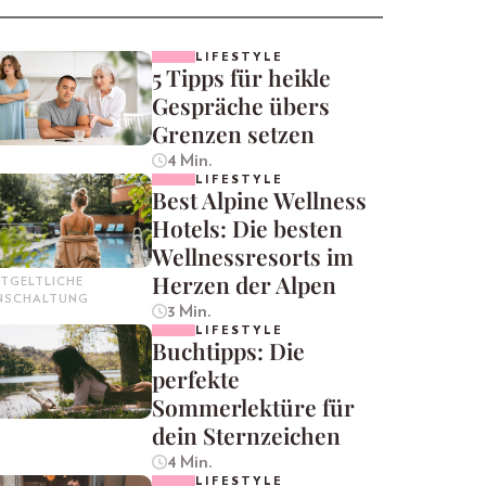
LIFESTYLE
5 Tipps für heikle
Gespräche übers
Grenzen setzen
4 Min.
LIFESTYLE
Best Alpine Wellness
Hotels: Die besten
Wellnessresorts im
Herzen der Alpen
TGELTLICHE
INSCHALTUNG
3 Min.
LIFESTYLE
Buchtipps: Die
perfekte
Sommerlektüre für
dein Sternzeichen
4 Min.
LIFESTYLE