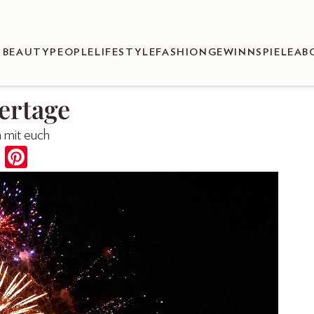
BEAUTY
PEOPLE
LIFESTYLE
FASHION
GEWINNSPIELE
AB
iertage
n mit euch