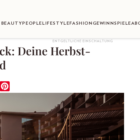
BEAUTY
PEOPLE
LIFESTYLE
FASHION
GEWINNSPIELE
AB
ENTGELTLICHE EINSCHALTUNG
ck: Deine Herbst-
nd