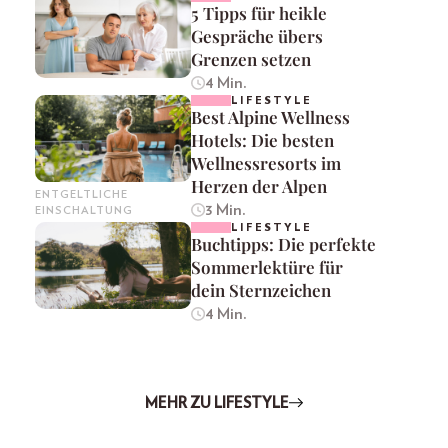
5 Tipps für heikle
Gespräche übers
Grenzen setzen
4 Min.
LIFESTYLE
Best Alpine Wellness
Hotels: Die besten
Wellnessresorts im
Herzen der Alpen
ENTGELTLICHE
3 Min.
EINSCHALTUNG
LIFESTYLE
Buchtipps: Die perfekte
Sommerlektüre für
dein Sternzeichen
4 Min.
MEHR ZU LIFESTYLE