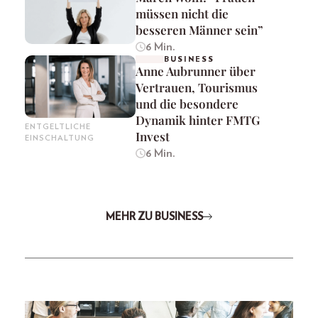
müssen nicht die
besseren Männer sein”
6 Min.
BUSINESS
Anne Aubrunner über
Vertrauen, Tourismus
und die besondere
Dynamik hinter FMTG
ENTGELTLICHE
Invest
EINSCHALTUNG
6 Min.
MEHR ZU BUSINESS