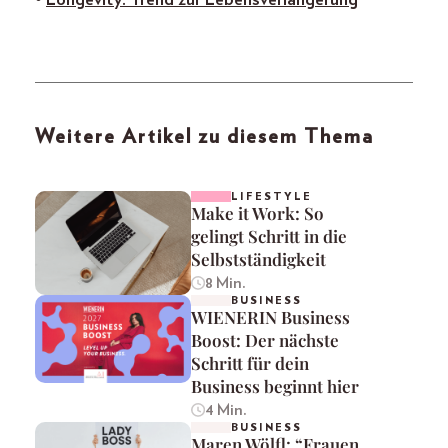
•
Longevity: Trend zur Lebensverlängerung
Weitere Artikel zu diesem Thema
LIFESTYLE
Make it Work: So
gelingt Schritt in die
Selbstständigkeit
8 Min.
BUSINESS
WIENERIN Business
Boost: Der nächste
Schritt für dein
Business beginnt hier
4 Min.
BUSINESS
Maren Wölfl: “Frauen