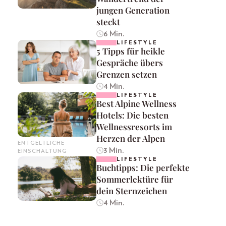
jungen Generation
steckt
6 Min.
LIFESTYLE
5 Tipps für heikle
Gespräche übers
Grenzen setzen
4 Min.
LIFESTYLE
Best Alpine Wellness
Hotels: Die besten
Wellnessresorts im
Herzen der Alpen
ENTGELTLICHE
3 Min.
EINSCHALTUNG
LIFESTYLE
Buchtipps: Die perfekte
Sommerlektüre für
dein Sternzeichen
4 Min.