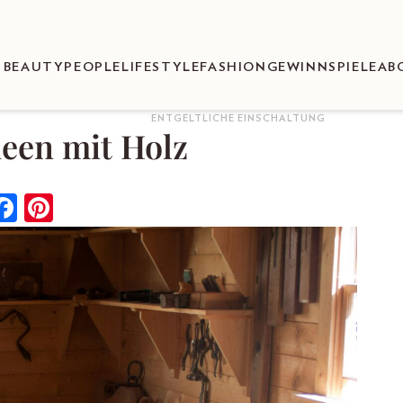
BEAUTY
PEOPLE
LIFESTYLE
FASHION
GEWINNSPIELE
AB
ENTGELTLICHE EINSCHALTUNG
deen mit Holz