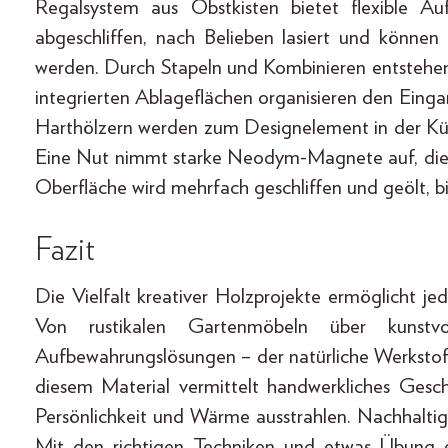
Regalsystem aus Obstkisten bietet flexible A
abgeschliffen, nach Belieben lasiert und können
werden. Durch Stapeln und Kombinieren entstehen 
integrierten Ablageflächen organisieren den Eing
Harthölzern werden zum Designelement in der Küch
Eine Nut nimmt starke Neodym-Magnete auf, die a
Oberfläche wird mehrfach geschliffen und geölt, bis 
Fazit
Die Vielfalt kreativer Holzprojekte ermöglicht j
Von rustikalen Gartenmöbeln über kunstvo
Aufbewahrungslösungen – der natürliche Werkstoff
diesem Material vermittelt handwerkliches Gesch
Persönlichkeit und Wärme ausstrahlen. Nachhalti
Mit den richtigen Techniken und etwas Übung e