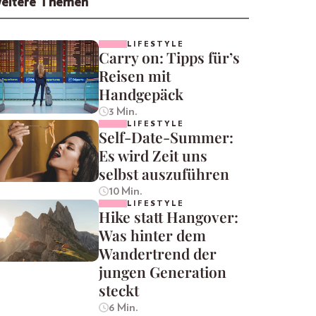
eitere Themen
LIFESTYLE
Carry on: Tipps für’s
Reisen mit
Handgepäck
3 Min.
LIFESTYLE
Self-Date-Summer:
Es wird Zeit uns
selbst auszuführen
10 Min.
LIFESTYLE
Hike statt Hangover:
Was hinter dem
Wandertrend der
jungen Generation
steckt
6 Min.