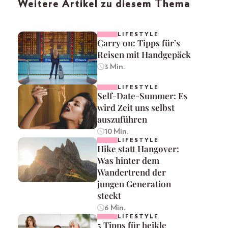
Weitere Artikel zu diesem Thema
LIFESTYLE
Carry on: Tipps für’s
Reisen mit Handgepäck
3 Min.
LIFESTYLE
Self-Date-Summer: Es
wird Zeit uns selbst
auszuführen
10 Min.
LIFESTYLE
Hike statt Hangover:
Was hinter dem
Wandertrend der
jungen Generation
steckt
6 Min.
LIFESTYLE
5 Tipps für heikle