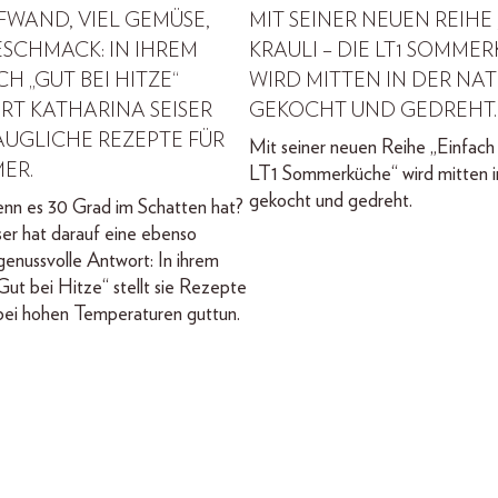
WAND, VIEL GEMÜSE,
MIT SEINER NEUEN REIHE
SCHMACK: IN IHREM
KRAULI – DIE LT1 SOMME
H „GUT BEI HITZE“
WIRD MITTEN IN DER NA
RT KATHARINA SEISER
GEKOCHT UND GEDREHT.
AUGLICHE REZEPTE FÜR
Mit seiner neuen Reihe „Einfach 
ER.
LT1 Sommerküche“ wird mitten i
gekocht und gedreht.
enn es 30 Grad im Schatten hat?
ser hat darauf eine ebenso
genussvolle Antwort: In ihrem
ut bei Hitze“ stellt sie Rezepte
 bei hohen Temperaturen guttun.