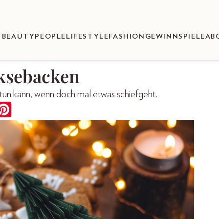
BEAUTY
PEOPLE
LIFESTYLE
FASHION
GEWINNSPIELE
AB
eksebacken
tun kann, wenn doch mal etwas schiefgeht.