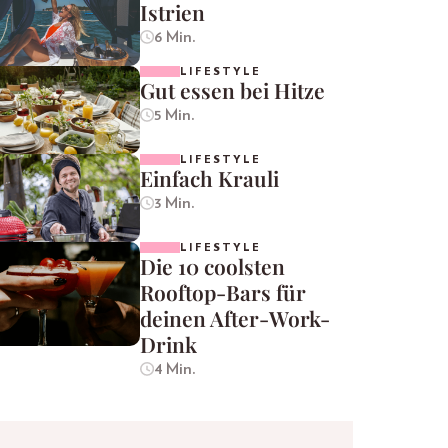
Istrien
6 Min.
LIFESTYLE
Gut essen bei Hitze
5 Min.
LIFESTYLE
Einfach Krauli
3 Min.
LIFESTYLE
Die 10 coolsten
Rooftop-Bars für
deinen After-Work-
Drink
4 Min.