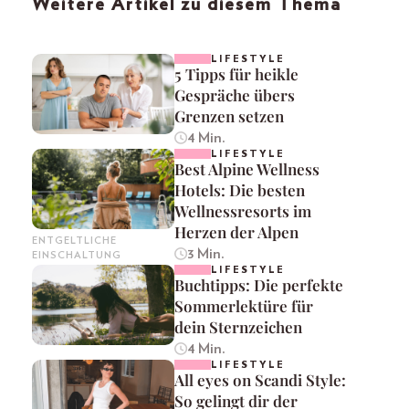
Weitere Artikel zu diesem Thema
LIFESTYLE
5 Tipps für heikle
Gespräche übers
Grenzen setzen
4 Min.
LIFESTYLE
Best Alpine Wellness
Hotels: Die besten
Wellnessresorts im
Herzen der Alpen
ENTGELTLICHE
3 Min.
EINSCHALTUNG
LIFESTYLE
Buchtipps: Die perfekte
Sommerlektüre für
dein Sternzeichen
4 Min.
LIFESTYLE
All eyes on Scandi Style:
So gelingt dir der