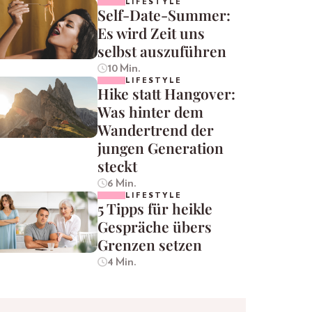
LIFESTYLE
Self-Date-Summer:
Es wird Zeit uns
selbst auszuführen
10 Min.
LIFESTYLE
Hike statt Hangover:
Was hinter dem
Wandertrend der
jungen Generation
steckt
6 Min.
LIFESTYLE
5 Tipps für heikle
Gespräche übers
Grenzen setzen
4 Min.