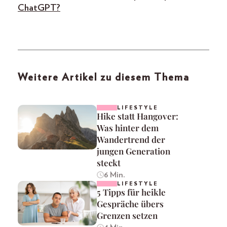
ChatGPT?
Weitere Artikel zu diesem Thema
LIFESTYLE
Hike statt Hangover:
Was hinter dem
Wandertrend der
jungen Generation
steckt
6 Min.
LIFESTYLE
5 Tipps für heikle
Gespräche übers
Grenzen setzen