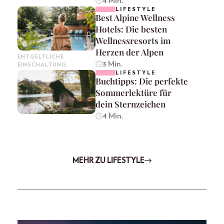
4 Min.
LIFESTYLE
Best Alpine Wellness
Hotels: Die besten
Wellnessresorts im
Herzen der Alpen
ENTGELTLICHE
3 Min.
EINSCHALTUNG
LIFESTYLE
Buchtipps: Die perfekte
Sommerlektüre für
dein Sternzeichen
4 Min.
MEHR ZU LIFESTYLE