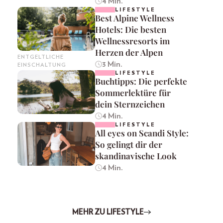
4 Min.
LIFESTYLE
Best Alpine Wellness
Hotels: Die besten
Wellnessresorts im
Herzen der Alpen
ENTGELTLICHE
3 Min.
EINSCHALTUNG
LIFESTYLE
Buchtipps: Die perfekte
Sommerlektüre für
dein Sternzeichen
4 Min.
LIFESTYLE
All eyes on Scandi Style:
So gelingt dir der
skandinavische Look
4 Min.
MEHR ZU LIFESTYLE