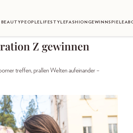
BEAUTY
PEOPLE
LIFESTYLE
FASHION
GEWINNSPIELE
AB
ration Z gewinnen
 Zoomer treffen, prallen Welten aufeinander –