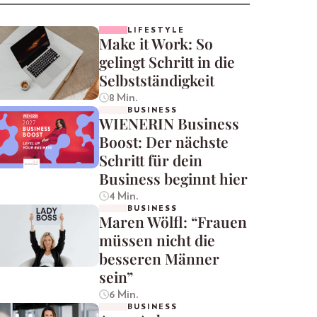
LIFESTYLE
Make it Work: So
gelingt Schritt in die
Selbstständigkeit
8 Min.
BUSINESS
WIENERIN Business
Boost: Der nächste
Schritt für dein
Business beginnt hier
4 Min.
BUSINESS
Maren Wölfl: “Frauen
müssen nicht die
besseren Männer
sein”
6 Min.
BUSINESS