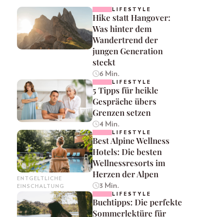
LIFESTYLE
Hike statt Hangover:
Was hinter dem
Wandertrend der
jungen Generation
steckt
6 Min.
LIFESTYLE
5 Tipps für heikle
Gespräche übers
Grenzen setzen
4 Min.
LIFESTYLE
Best Alpine Wellness
Hotels: Die besten
Wellnessresorts im
Herzen der Alpen
ENTGELTLICHE
3 Min.
EINSCHALTUNG
LIFESTYLE
Buchtipps: Die perfekte
Sommerlektüre für