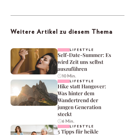
Weitere Artikel zu diesem Thema
LIFESTYLE
Self-Date-Summer: Es
wird Zeit uns selbst
auszuführen
10 Min.
LIFESTYLE
Hike statt Hangover:
Was hinter dem
Wandertrend der
jungen Generation
steckt
6 Min.
LIFESTYLE
5 Tipps für heikle