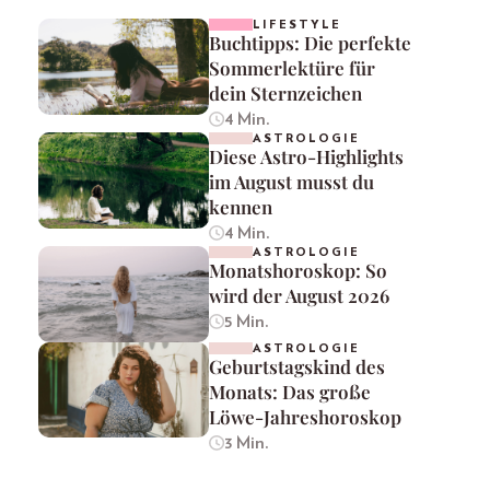
LIFESTYLE
Buchtipps: Die perfekte
Sommerlektüre für
dein Sternzeichen
4 Min.
ASTROLOGIE
Diese Astro-Highlights
im August musst du
kennen
4 Min.
ASTROLOGIE
Monatshoroskop: So
wird der August 2026
5 Min.
ASTROLOGIE
Geburtstagskind des
Monats: Das große
Löwe-Jahreshoroskop
3 Min.