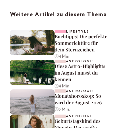
Weitere Artikel zu diesem Thema
LIFESTYLE
Buchtipps: Die perfekte
Sommerlektüre für
dein Sternzeichen
4 Min.
ASTROLOGIE
Diese Astro-Highlights
im August musst du
kennen
4 Min.
ASTROLOGIE
Monatshoroskop: So
wird der August 2026
5 Min.
ASTROLOGIE
Geburtstagskind des
Monats: Das große