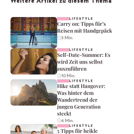
Weitere Artikel zu diesem Thema
LIFESTYLE
Carry on: Tipps für’s
Reisen mit Handgepäck
3 Min.
LIFESTYLE
Self-Date-Summer: Es
wird Zeit uns selbst
auszuführen
10 Min.
LIFESTYLE
Hike statt Hangover:
Was hinter dem
Wandertrend der
jungen Generation
steckt
6 Min.
LIFESTYLE
5 Tipps für heikle