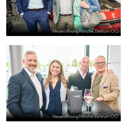
Neueröffnung Porsche Zentrum OÖ
Neueröffnung Porsche Zentrum OÖ