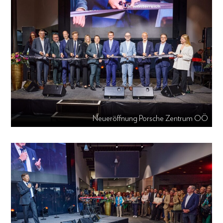
Neueröffnung Porsche Zentrum OÖ