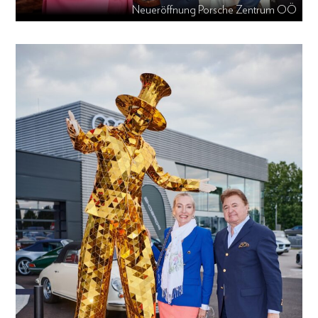
Neueröffnung Porsche Zentrum OÖ