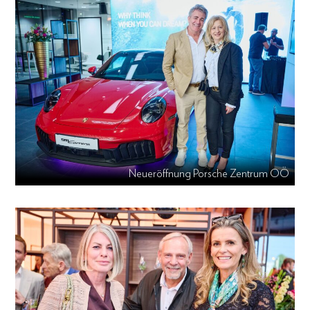
Neueröffnung Porsche Zentrum OÖ