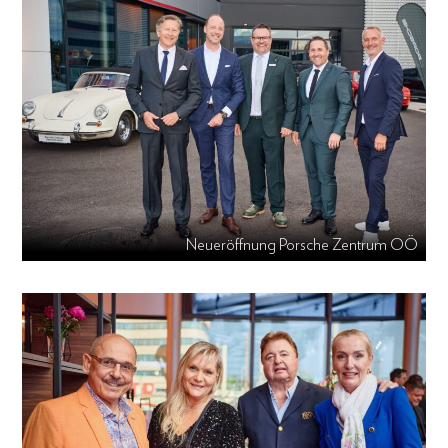
Neueröffnung Porsche Zentrum OÖ