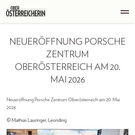
NEUERÖFFNUNG PORSCHE
ZENTRUM
OBERÖSTERREICH AM 20.
MAI 2026
Neueröffnung Porsche Zentrum Oberösterreich am 20. Mai
2026
© Mathias Lauringer, Leonding