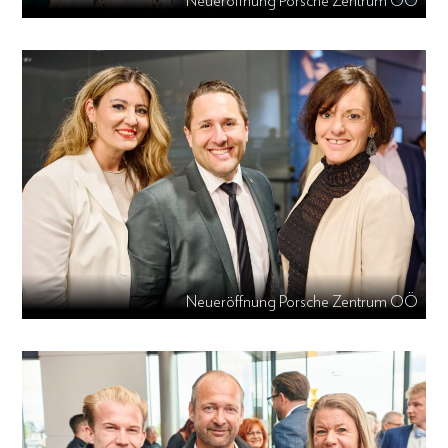
Neueröffnung Porsche Zentrum OÖ
Neueröffnung Porsche Zentrum OÖ