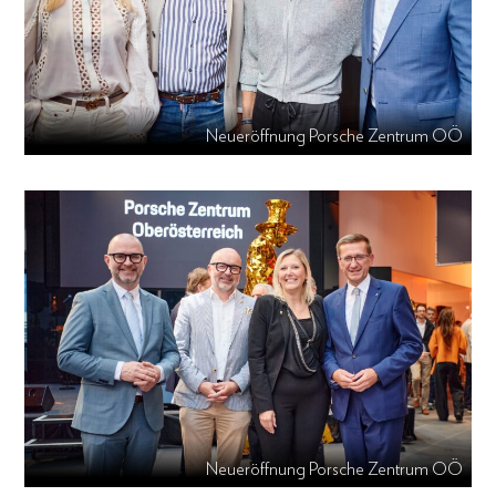
Neueröffnung Porsche Zentrum OÖ
Neueröffnung Porsche Zentrum OÖ