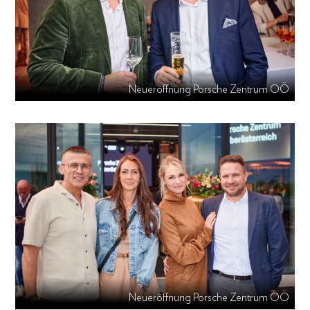
Neueröffnung Porsche Zentrum OÖ
Neueröffnung Porsche Zentrum OÖ