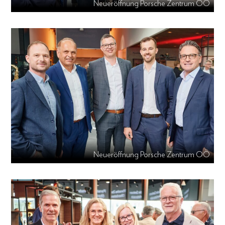
Neueröffnung Porsche Zentrum OÖ
Neueröffnung Porsche Zentrum OÖ