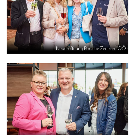
Neueröffnung Porsche Zentrum OÖ