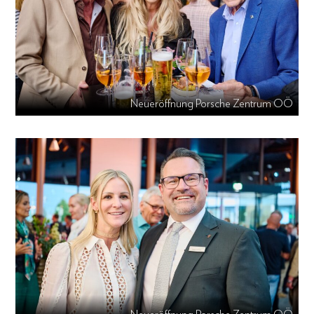
Neueröffnung Porsche Zentrum OÖ