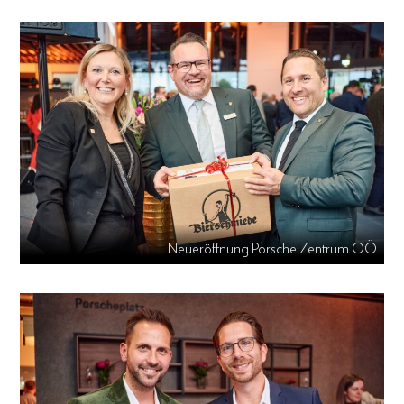
Neueröffnung Porsche Zentrum OÖ