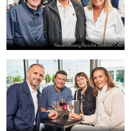
Neueröffnung Porsche Zentrum OÖ