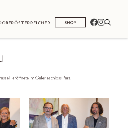
SHOP
O
OBERÖSTERREICHER
I
selli eröffnete im Galerieschloss Parz.