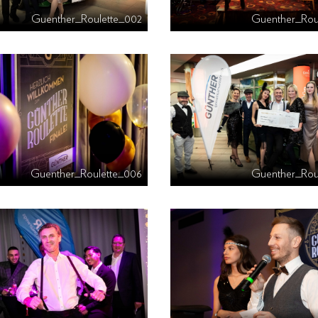
Guenther_Roulette_002
Guenther_Rou
Guenther_Roulette_006
Guenther_Rou