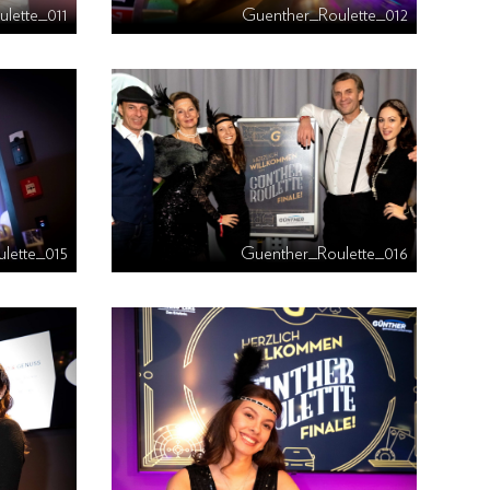
lette_011
Guenther_Roulette_012
lette_015
Guenther_Roulette_016