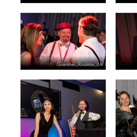
Guenther_Roulette_041