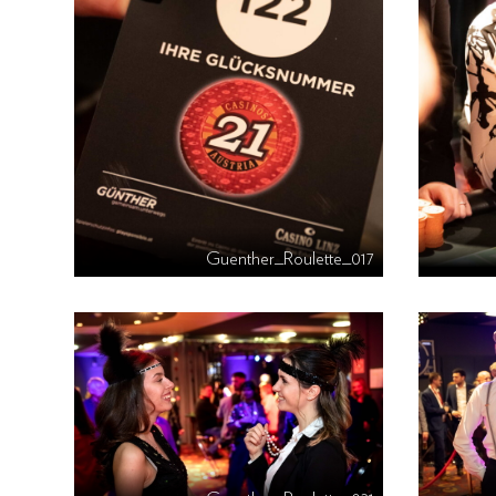
Guenther_Roulette_017