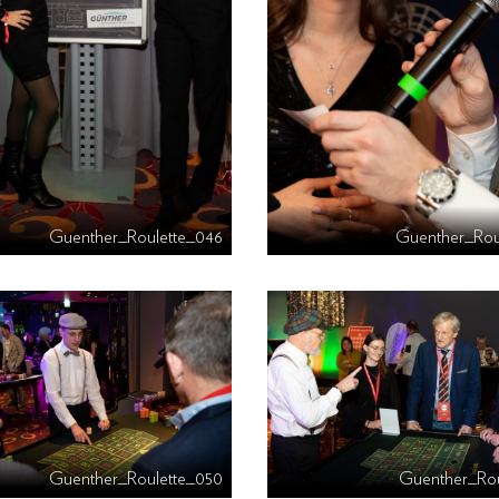
Guenther_Roulette_046
Guenther_Rou
Guenther_Roulette_050
Guenther_Rou