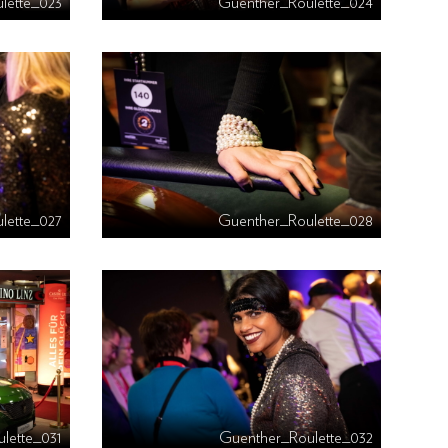
lette_023
Guenther_Roulette_024
lette_027
Guenther_Roulette_028
lette_031
Guenther_Roulette_032