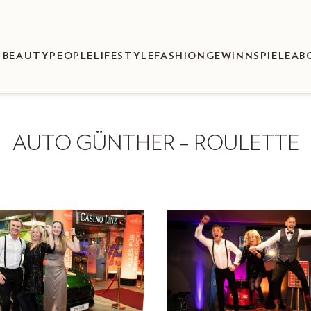
BEAUTY
PEOPLE
LIFESTYLE
FASHION
GEWINNSPIELE
AB
AUTO GÜNTHER – ROULETTE