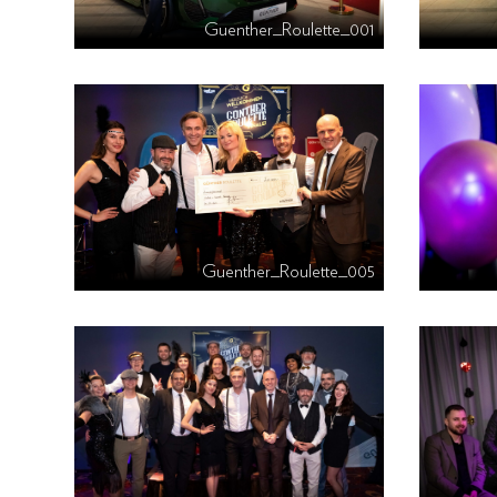
Guenther_Roulette_001
Guenther_Roulette_005