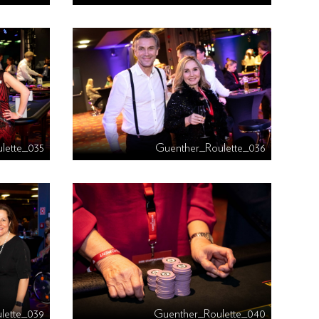
lette_035
Guenther_Roulette_036
lette_039
Guenther_Roulette_040