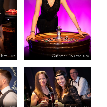
lette_019
Guenther_Roulette_020