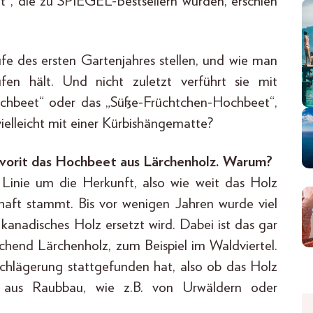
“, die zu SPIEGEL-Bestsellern wurden, erschien
ufe des ersten Gartenjahres stellen, und wie man
n hält. Und nicht zuletzt verführt sie mit
chbeet“ oder das „Süße-Früchtchen-Hochbeet“,
ielleicht mit einer Kürbishängematte?
r Favorit das Hochbeet aus Lärchenholz. Warum?
Linie um die Herkunft, also wie weit das Holz
chaft stammt. Bis vor wenigen Jahren wurde viel
h kanadisches Holz ersetzt wird. Dabei ist das gar
ichend Lärchenholz, zum Beispiel im Waldviertel.
schlägerung stattgefunden hat, also ob das Holz
r aus Raubbau, wie z.B. von Urwäldern oder