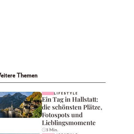
eitere Themen
LIFESTYLE
Ein Tag in Hallstatt:
die schönsten Plätze,
Fotospots und
Lieblingsmomente
3 Min.