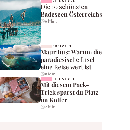
LIFESTYLE
Die 10 schönsten
Badeseen Österreichs
6 Min.
FREIZEIT
Mauritius: Warum die
paradiesische Insel
eine Reise wert ist
8 Min.
LIFESTYLE
Mit diesem Pack-
Trick sparst du Platz
im Koffer
2 Min.