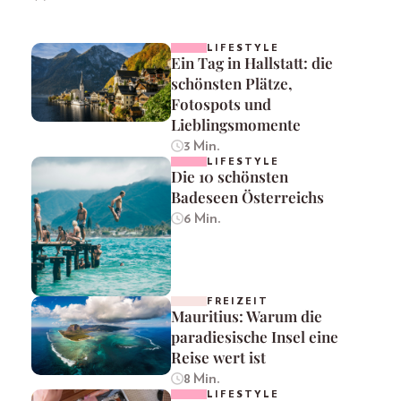
LIFESTYLE
Ein Tag in Hallstatt: die
schönsten Plätze,
Fotospots und
Lieblingsmomente
3 Min.
LIFESTYLE
Die 10 schönsten
Badeseen Österreichs
6 Min.
FREIZEIT
Mauritius: Warum die
paradiesische Insel eine
Reise wert ist
8 Min.
LIFESTYLE