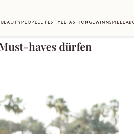
BEAUTY
PEOPLE
LIFESTYLE
FASHION
GEWINNSPIELE
AB
e Must-haves dürfen