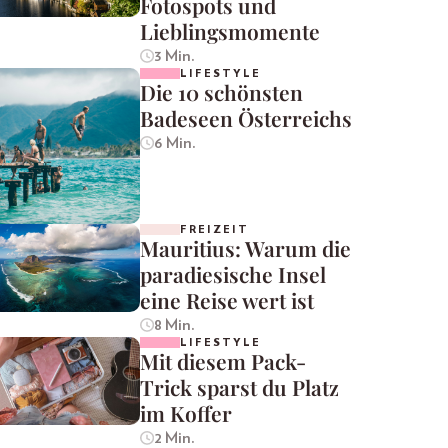
Fotospots und
Lieblingsmomente
3 Min.
LIFESTYLE
Die 10 schönsten
Badeseen Österreichs
6 Min.
FREIZEIT
Mauritius: Warum die
paradiesische Insel
eine Reise wert ist
8 Min.
LIFESTYLE
Mit diesem Pack-
Trick sparst du Platz
im Koffer
2 Min.