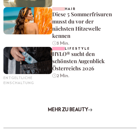
HAIR
Diese 5 Sommerfrisuren
musst du vor der
nächsten Hitzewelle
kennen
3 Min.
LIFESTYLE
HYLO® sucht den
schönsten Augenblick
Österreichs 2026
2 Min.
ENTGELTLICHE
EINSCHALTUNG
MEHR ZU BEAUTY