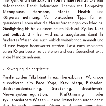
Hier geht es um die
Zukunft von Female Health
: Die fünf
tiefgehenden Panels beleuchten Themen wie
Longevity,
Menopause, Hormone, Mental Health
und
Körperwahrnehmung
. Von praktischen Tipps für ein
gesünderes Leben über die Herausforderungen von
Medical
Gaslighting
bis hin zu einem neuen Blick auf
Zyklus, Lust
und Selbstbild
– hier wird nichts ausgelassen, damit ihr
fundiertes Wissen, das euch wirklich weiterbringt, sammelt und
all eure Fragen beantwortet werden. Lasst euch inspirieren,
euren Körper besser zu verstehen und eure Gesundheit aktiv
in die Hand zu nehmen.
2. Bewegung, die begeistert
Parallel zu den Talks könnt ihr euch bei exklusiven Workshops
ausprobieren. Ob
Face Yoga, Krav Maga, Eisbaden,
Beckenbodentraining, Stretching, Breathwork,
Nervensystemregulation, Krafttraining
oder
zyklusbasierters Wissen
– unsere Trainer:innen sorgen dafür,
dass ihr euch auspowert, Wissen zu diversen Sportartern