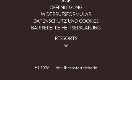
AGB
OFFENLEGUNG
WIDERRUFSFORMULAR
DATENSCHUTZ UND COOKIES
BARRIEREFREIHEITSERKLÄRUNG
RESSORTS
BEAUTY
FASHION
LIFESTYLE
© 2026 - Die Oberösterreicherin
PEOPLE
OBERÖSTERREICHER
GEWINNSPIELE
EINZELAUSGABEN
SHOP
ABO