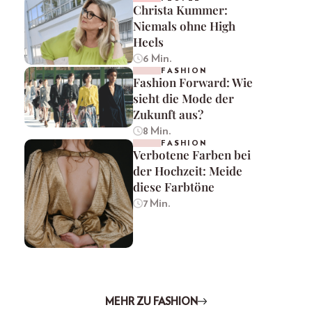
Christa Kummer:
Niemals ohne High
Heels
6 Min.
FASHION
Fashion Forward: Wie
sieht die Mode der
Zukunft aus?
8 Min.
FASHION
Verbotene Farben bei
der Hochzeit: Meide
diese Farbtöne
7 Min.
MEHR ZU FASHION