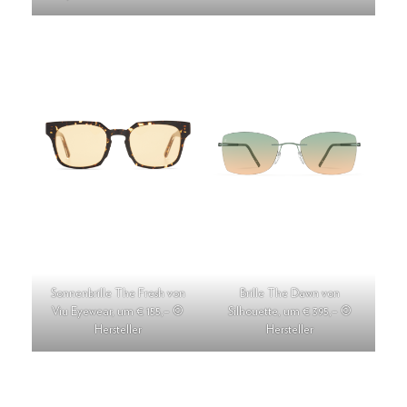
Sonnenbrille The Fresh von
Brille The Dawn von
Viu Eyewear, um € 155,– ©
Silhouette, um € 395,– ©
Hersteller
Hersteller