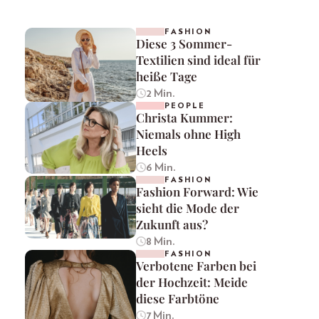
FASHION
Diese 3 Sommer-
Textilien sind ideal für
heiße Tage
2 Min.
PEOPLE
Christa Kummer:
Niemals ohne High
Heels
6 Min.
FASHION
Fashion Forward: Wie
sieht die Mode der
Zukunft aus?
8 Min.
FASHION
Verbotene Farben bei
der Hochzeit: Meide
diese Farbtöne
7 Min.