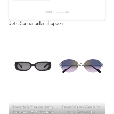
courtneecrews
Jetzt Sonnenbrillen shoppen
Sonnenbrille Yana von Jimmy
Sonnenbrille von Cartier, um
Fairly, um € 135,–© Hersteller
€ 970,- © Hersteller