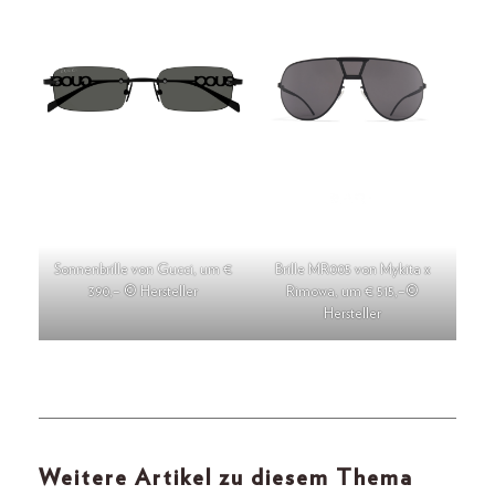
Sonnenbrille von Gucci, um €
Brille MR005 von Mykita x
390,– © Hersteller
Rimowa, um € 515,–©
Hersteller
Weitere Artikel zu diesem Thema