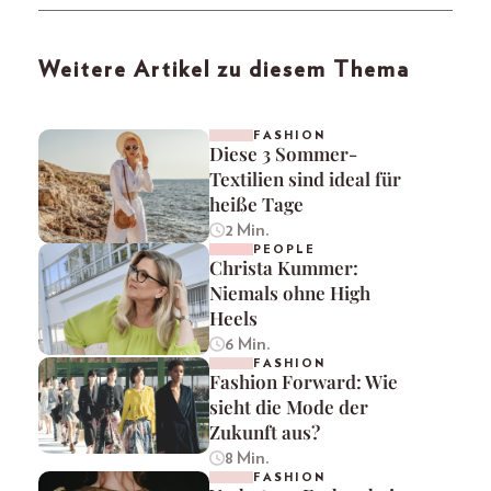
Weitere Artikel zu diesem Thema
FASHION
Diese 3 Sommer-
Textilien sind ideal für
heiße Tage
2 Min.
PEOPLE
Christa Kummer:
Niemals ohne High
Heels
6 Min.
FASHION
Fashion Forward: Wie
sieht die Mode der
Zukunft aus?
8 Min.
FASHION