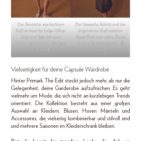
Der Zweiteiler aus leichtem
Der klassische Schnitt und der
Stoff ist ideal für heiße Office-
angenehme Stoff machen
Tage und lässt sich auch
dieses Kleid zum edlen Go-to
einzeln kombinieren. We love!
für laue Sommerabende. ©
© Primark
Primark
Vielseitigkeit für deine Capsule Wardrobe
Hinter Primark The Edit steckt jedoch mehr, als nur die
Gelegenheit, deine Garderobe aufzufrischen. Es geht
vielmehr um Mode, die sich nicht an kurzlebigen Trends
orientiert. Die Kollektion besteht aus einer großen
Auswahl an Kleidern, Blusen, Hosen Mänteln und
Accessoires, die vielseitig kombinierbar und stilvoll sind
und mehrere Saisonen im Kleiderschrank bleiben.