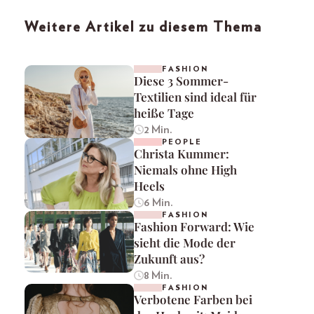
Weitere Artikel zu diesem Thema
FASHION
Diese 3 Sommer-
Textilien sind ideal für
heiße Tage
2 Min.
PEOPLE
Christa Kummer:
Niemals ohne High
Heels
6 Min.
FASHION
Fashion Forward: Wie
sieht die Mode der
Zukunft aus?
8 Min.
FASHION
Verbotene Farben bei