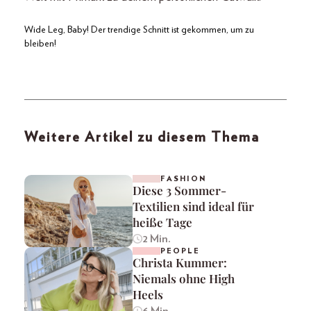
Wide Leg, Baby! Der trendige Schnitt ist gekommen, um zu
bleiben!
Weitere Artikel zu diesem Thema
FASHION
Diese 3 Sommer-
Textilien sind ideal für
heiße Tage
2 Min.
PEOPLE
Christa Kummer:
Niemals ohne High
Heels
6 Min.