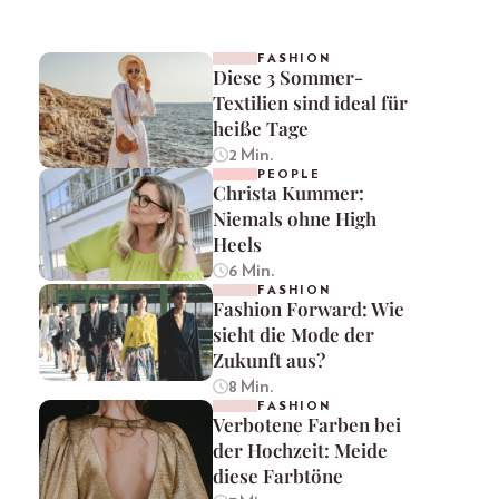
FASHION
Diese 3 Sommer-
Textilien sind ideal für
heiße Tage
2 Min.
PEOPLE
Christa Kummer:
Niemals ohne High
Heels
6 Min.
FASHION
Fashion Forward: Wie
sieht die Mode der
Zukunft aus?
8 Min.
FASHION
Verbotene Farben bei
der Hochzeit: Meide
diese Farbtöne