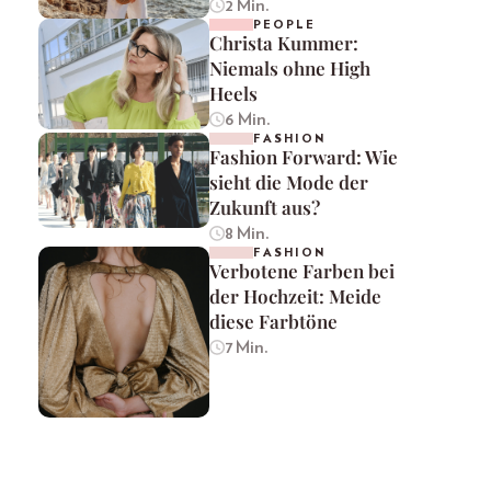
2 Min.
PEOPLE
Christa Kummer:
Niemals ohne High
Heels
6 Min.
FASHION
Fashion Forward: Wie
sieht die Mode der
Zukunft aus?
8 Min.
FASHION
Verbotene Farben bei
der Hochzeit: Meide
diese Farbtöne
7 Min.