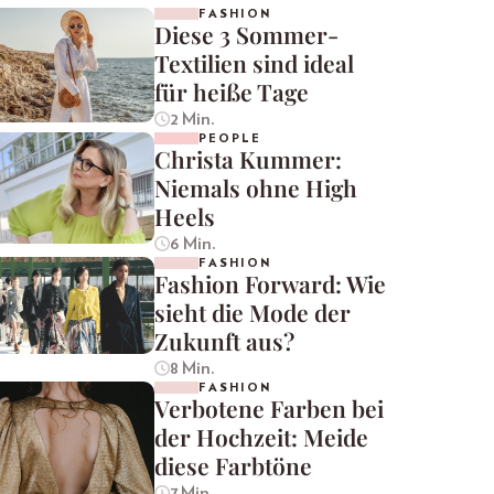
FASHION
Diese 3 Sommer-
Textilien sind ideal
für heiße Tage
2 Min.
PEOPLE
Christa Kummer:
Niemals ohne High
Heels
6 Min.
FASHION
Fashion Forward: Wie
sieht die Mode der
Zukunft aus?
8 Min.
FASHION
Verbotene Farben bei
der Hochzeit: Meide
diese Farbtöne
7 Min.