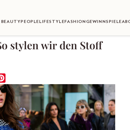
BEAUTY
PEOPLE
LIFESTYLE
FASHION
GEWINNSPIELE
AB
o stylen wir den Stoff